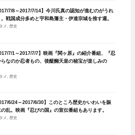
7/7/8～2017/7/14】今川氏真の認知が進むのがうれ
』。戦国成分多めと宇和島藩主・伊達宗城を推す週。
タメ
,
歴史
7/7/1～2017/7/7】映画『関ヶ原』の紹介番組、『忍
からなのか忍者もの、後醍醐天皇の秘宝が楽しみの
タメ
,
歴史
7/6/24～2017/6/30】このところ歴史かいわいを賑
仁の乱。映画『忍びの国』の宣伝番組もあります。
タメ
,
歴史