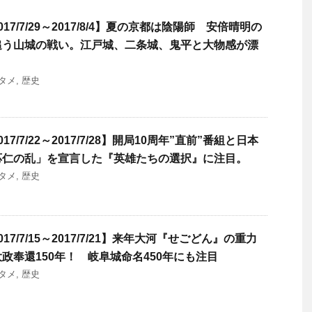
7/7/29～2017/8/4】夏の京都は陰陽師 安倍晴明の
追う山城の戦い。江戸城、二条城、鬼平と大物感が漂
タメ
,
歴史
7/7/22～2017/7/28】開局10周年”直前”番組と日本
応仁の乱」を宣言した『英雄たちの選択』に注目。
タメ
,
歴史
7/7/15～2017/7/21】来年大河『せごどん』の重力
政奉還150年！ 岐阜城命名450年にも注目
タメ
,
歴史