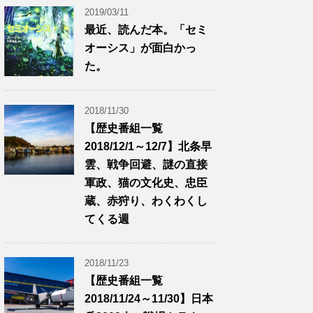
2019/03/11
最近、読んだ本。「セミ
オーシス」が面白かっ
た。
2018/11/30
【歴史番組一覧
2018/12/1～12/7】北条早
雲、戦争回避、謎の直接
軍政、猫の文化史、忠臣
蔵、赤狩り、わくわくし
てくる週
2018/11/23
【歴史番組一覧
2018/11/24～11/30】日本