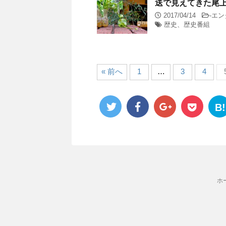
送で見えてきた尾
2017/04/14
-
エン
歴史、歴史番組
« 前へ
1
…
3
4
B!
ホ