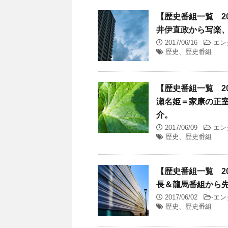
【歴史番組一覧 201
井伊直政から写楽
2017/06/16
-
エン
歴史、歴史番組
【歴史番組一覧 201
瀬名姫＝家康の正
介。
2017/06/09
-
エン
歴史、歴史番組
【歴史番組一覧 201
長＆龍馬番組から
2017/06/02
-
エン
歴史、歴史番組