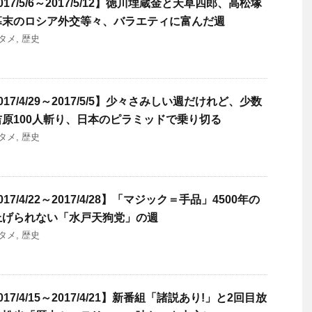
7/5/6～2017/5/12】徳川埋蔵金と天草四郎、高松塚
幕末のロシア外交等々、バラエティに富んだ週
タメ
,
歴史
7/4/29～2017/5/5】少々さみしい週だけれど、少数
原100人斬り、日本のピラミッドで乗り切る
タメ
,
歴史
7/4/22～2017/4/28】「マジック＝手品」4500年の
上げられない「水戸天狗党」の週
タメ
,
歴史
7/4/15～2017/4/21】新番組「諸説あり!」と2回目放