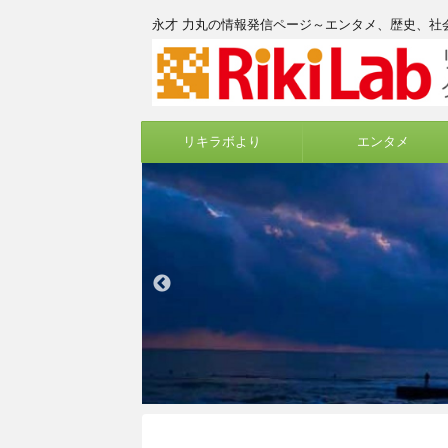
永才 力丸の情報発信ページ～エンタメ、歴史、社
リキラボより
エンタメ