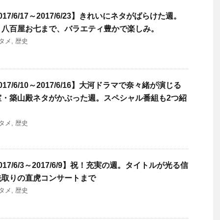
7/6/17～2017/6/23】きれいにネタがばらけた週。
、八百屋お七まで、バラエティ豊かで楽しみ。
タメ
,
歴史
7/6/10～2017/6/16】大河ドラマで奈々緒が演じる
室・築山殿ネタがかぶった週。スペシャル番組も2つ紹
タメ
,
歴史
7/6/3～2017/6/9】祝！充実の週。タイトルが光る信
先取りの直虎コンサートまで
タメ
,
歴史