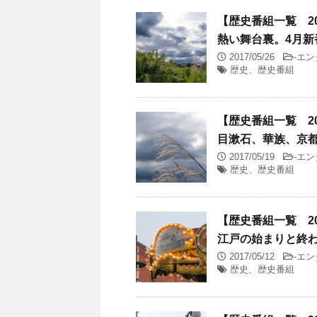
【歴史番組一覧 201
熱い舞台裏。4月新
2017/05/26
-
エン
歴史、歴史番組
【歴史番組一覧 201
目漱石、華族、京
2017/05/19
-
エン
歴史、歴史番組
【歴史番組一覧 201
江戸の始まりと終
2017/05/12
-
エン
歴史、歴史番組