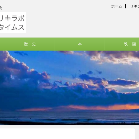
ホーム
リキ
会
歴 史
本
映 画