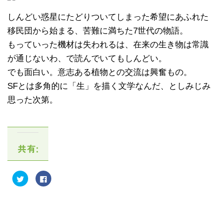
しんどい惑星にたどりついてしまった希望にあふれた
移民団から始まる、苦難に満ちた7世代の物語。
もっていった機材は失われるは、在来の生き物は常識
が通じないわ、で読んでいてもしんどい。
でも面白い。意志ある植物との交流は興奮もの。
SFとは多角的に「生」を描く文学なんだ、としみじみ
思った次第。
共有:
ク
F
リ
a
ッ
c
ク
e
し
b
て
o
T
o
w
k