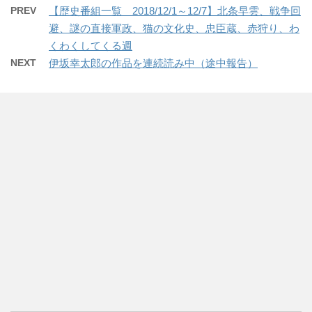
PREV
【歴史番組一覧 2018/12/1～12/7】北条早雲、戦争回
避、謎の直接軍政、猫の文化史、忠臣蔵、赤狩り、わ
くわくしてくる週
NEXT
伊坂幸太郎の作品を連続読み中（途中報告）