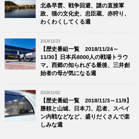
北条早雲、戦争回避、謎の直接軍
政、猫の文化史、忠臣蔵、赤狩り、
わくわくしてくる週
2018/11/23
【歴史番組一覧 2018/11/24～
11/30】日本兵8000人の戦場トラウ
マ。西郷の知られざる最後、三井創
始者の母が気になる週
2018/11/02
【歴史番組一覧 2018/11/3～11/9】
勝頼と山城、日本刀、忍者、スペイ
ン内戦などなど、盛りだくさんで楽
しみな週