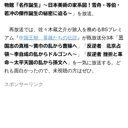
物館「名作誕生」～日本美術の家系図！雪舟・等伯・
若冲の傑作誕生の秘密に迫る～
」を放送。
再放送では、佐々木蔵之介が旅人を務めるBSプレミ
アム『
中国王朝 英雄たちの伝説
』が既放送分3本「
三
国志の真相～黄巾の乱から曹操へ
」「
反逆者 北京占
領～李自成の乱からドルゴンへ～
」「
反逆者 挫折と革
命～太平天国の乱から孫文へ
」を一気に放送する。ど
れも面白かったので、未視聴の方はぜひ。
スポンサーリンク