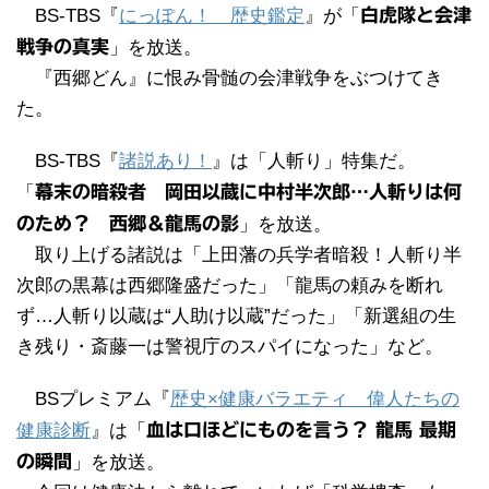
BS-TBS『
にっぽん！ 歴史鑑定
』が「
白虎隊と会津
戦争の真実
」を放送。
『西郷どん』に恨み骨髄の会津戦争をぶつけてき
た。
BS-TBS『
諸説あり！
』は「人斬り」特集だ。
「
幕末の暗殺者 岡田以蔵に中村半次郎…人斬りは何
のため？ 西郷＆龍馬の影
」を放送。
取り上げる諸説は「上田藩の兵学者暗殺！人斬り半
次郎の黒幕は西郷隆盛だった」「龍馬の頼みを断れ
ず…人斬り以蔵は“人助け以蔵”だった」「新選組の生
き残り・斎藤一は警視庁のスパイになった」など。
BSプレミアム『
歴史×健康バラエティ 偉人たちの
健康診断
』は「
血は口ほどにものを言う？ 龍馬 最期
の瞬間
」を放送。