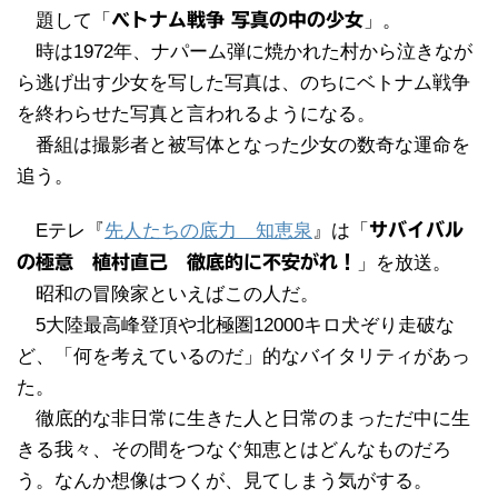
題して「
ベトナム戦争 写真の中の少女
」。
時は1972年、ナパーム弾に焼かれた村から泣きなが
ら逃げ出す少女を写した写真は、のちにベトナム戦争
を終わらせた写真と言われるようになる。
番組は撮影者と被写体となった少女の数奇な運命を
追う。
Eテレ『
先人たちの底力 知恵泉
』は「
サバイバル
の極意 植村直己 徹底的に不安がれ！
」を放送。
昭和の冒険家といえばこの人だ。
5大陸最高峰登頂や北極圏12000キロ犬ぞり走破な
ど、「何を考えているのだ」的なバイタリティがあっ
た。
徹底的な非日常に生きた人と日常のまっただ中に生
きる我々、その間をつなぐ知恵とはどんなものだろ
う。なんか想像はつくが、見てしまう気がする。