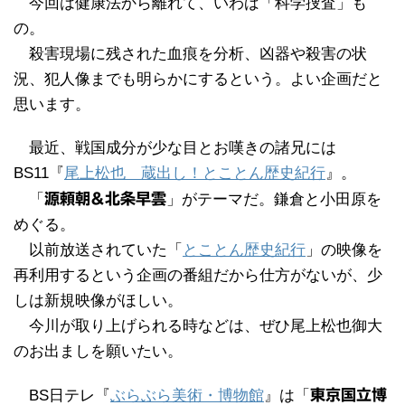
今回は健康法から離れて、いわば「科学捜査」も
の。
殺害現場に残された血痕を分析、凶器や殺害の状
況、犯人像までも明らかにするという。よい企画だと
思います。
最近、戦国成分が少な目とお嘆きの諸兄には
BS11『
尾上松也 蔵出し！とことん歴史紀行
』。
「
源頼朝&北条早雲
」がテーマだ。鎌倉と小田原を
めぐる。
以前放送されていた「
とことん歴史紀行
」の映像を
再利用するという企画の番組だから仕方がないが、少
しは新規映像がほしい。
今川が取り上げられる時などは、ぜひ尾上松也御大
のお出ましを願いたい。
BS日テレ『
ぶらぶら美術・博物館
』は「
東京国立博