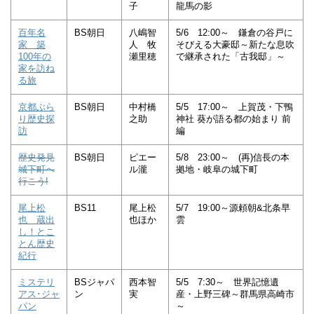
子
龍馬の影
百年名
BS朝日
八嶋智
5/6 12:00～ 鎌倉の谷戸に
家 築
人 牧
そびえる大豪邸～新たな息吹
100年の
瀬里穂
で継承された「古我邸」～
家を訪ね
る旅
京都ぶら
BS朝日
中村橋
5/5 17:00～ 上賀茂・下鴨
り歴史探
之助
神社 葵が語る都の始まり 前
訪
編
歴史発見
BS朝日
ピエー
5/8 23:00～ (再)信長の本
城下町へ
ル瀧
拠地・岐阜の城下町
行こう!
尾上松
BS11
尾上松
5/7 19:00～源頼朝&北条早
也 蔵出
也ほか
雲
し！とこ
とん歴史
紀行
ミステリ
BSジャパ
西本智
5/5 7:30～ 世界記憶遺
アス･ジャ
ン
実
産・上野三碑～群馬県高崎市
パン
～