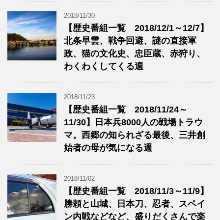
2018/11/30
【歴史番組一覧 2018/12/1～12/7】
北条早雲、戦争回避、謎の直接軍
政、猫の文化史、忠臣蔵、赤狩り、
わくわくしてくる週
2018/11/23
【歴史番組一覧 2018/11/24～
11/30】日本兵8000人の戦場トラウ
マ。西郷の知られざる最後、三井創
始者の母が気になる週
2018/11/02
【歴史番組一覧 2018/11/3～11/9】
勝頼と山城、日本刀、忍者、スペイ
ン内戦などなど、盛りだくさんで楽