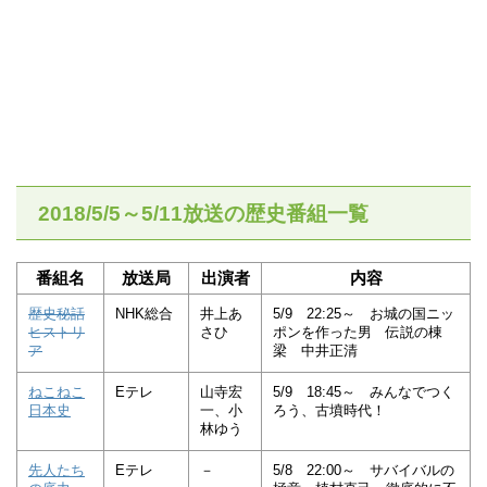
2018/5/5～5/11放送の歴史番組一覧
番組名
放送局
出演者
内容
歴史秘話
NHK総合
井上あ
5/9 22:25～ お城の国ニッ
ヒストリ
さひ
ポンを作った男 伝説の棟
ア
梁 中井正清
ねこねこ
Eテレ
山寺宏
5/9 18:45～ みんなでつく
日本史
一、小
ろう、古墳時代！
林ゆう
先人たち
Eテレ
－
5/8 22:00～ サバイバルの