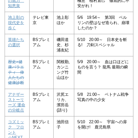
の底力
極意 植村直己 徹底的に不
知恵泉
安がれ！
池上彰の
テレビ東
池上彰
5/6 19:54～ 第3回 ベル
現代史を
京
ほか
リンの壁はなぜ造られ、崩壊
歩く
したのか？
英雄たち
BSプレミ
磯田道
5/10 20:00～ 日本史を斬
の選択
アム
史、杉
る! 刀剣スペシャル
浦友紀
歴史×健
BSプレミ
関根勤,
5/9 20:00～ 血は口ほどに
康バラエ
アム
カンニ
ものを言う？ 龍馬 最期の瞬
ティ 偉
ング竹
間
人たちの
山ほか
健康診断
アナザー
BSプレミ
沢尻エ
5/8 21:00～ ベトナム戦争
ストーリ
アム
リカ、
写真の中の少女
ーズ 運命
濱田岳
の分岐点
(語り)
コズミッ
BSプレミ
池田信
5/10 22:00～ 宇宙への扉
ク フロ
アム
子
を開け! 鹿児島県
ント
☆NEXT