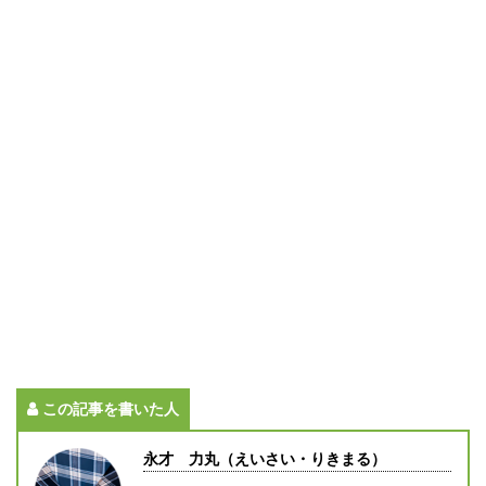
で
(
開
新
き
し
ま
い
す
ウ
)
ィ
ン
ド
ウ
で
開
き
ま
す
)
この記事を書いた人
永才 力丸（えいさい・りきまる）