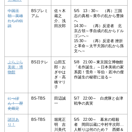
中国王
BSプレミ
佐々木
5/5 13：30～ （再）三国
朝 英雄
アム
蔵之
志の真相～黄巾の乱から曹操
たちの伝
介、浅
へ
説
田次郎
14:30～ （再）反逆者 北
京占領～李自成の乱からドル
ゴンへ～
15:30～ （再）反逆者 挫折
と革命～太平天国の乱から孫
文へ～
ぶらぶら
BS日テレ
山田五
5/8 21:00～東京国立博物館
美術・博
郎・お
「名作誕生」～日本美術の家
物館
ぎやは
系図！雪舟・等伯・若冲の傑
ぎ・高
作誕生の秘密に迫る～
橋マリ
子
にっぽ
BS-TBS
田辺誠
5/7 22:00～ 白虎隊と会津
ん！ 歴
一
戦争の真実
史鑑定
諸説あ
BS-TBS
堀尾正
5/5 22:00～ 幕末の暗殺
り！
明 吉
者 岡田以蔵に中村半次郎…
川美代
人斬りは何のため？ 西郷＆