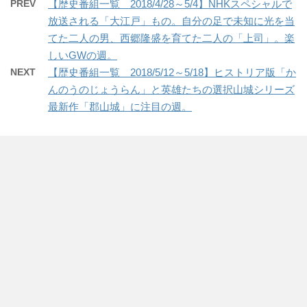
PREV
【歴史番組一覧 2018/4/28～5/4】NHKスペシャルで
放送される「大江戸」もの。自分の足で未知に光を当
てた二人の男、西郷隆盛を育てた二人の「上司」。楽
しいGWの週。
NEXT
【歴史番組一覧 2018/5/12～5/18】ヒストリア版「か
んのうのじょうらん」と英雄たちの選択山城シリーズ
最新作「郡山城」に注目の週。