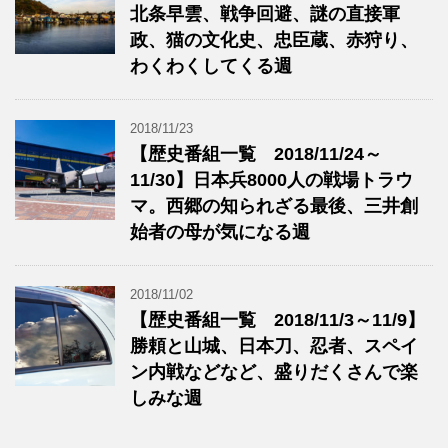
北条早雲、戦争回避、謎の直接軍
政、猫の文化史、忠臣蔵、赤狩り、
わくわくしてくる週
2018/11/23
【歴史番組一覧 2018/11/24～
11/30】日本兵8000人の戦場トラウ
マ。西郷の知られざる最後、三井創
始者の母が気になる週
2018/11/02
【歴史番組一覧 2018/11/3～11/9】
勝頼と山城、日本刀、忍者、スペイ
ン内戦などなど、盛りだくさんで楽
しみな週